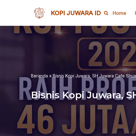
KOPI JUWARA ID
Home
Lompat
ke
konten
Beranda
»
Bisnis Kopi Juwara, SH Juwara Cafe Shu
Bisnis Kopi Juwara, 