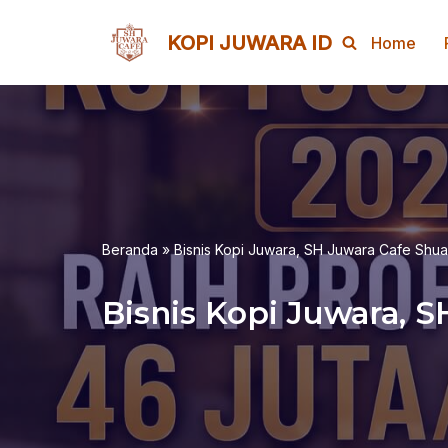
KOPI JUWARA ID
Home
Lompat
ke
konten
Beranda
»
Bisnis Kopi Juwara, SH Juwara Cafe Shu
Bisnis Kopi Juwara, 