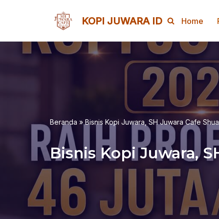
KOPI JUWARA ID
Home
Lompat
ke
konten
Beranda
»
Bisnis Kopi Juwara, SH Juwara Cafe Shu
Bisnis Kopi Juwara, 