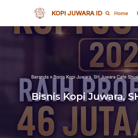
KOPI JUWARA ID
Home
Lompat
ke
konten
Beranda
»
Bisnis Kopi Juwara, SH Juwara Cafe Shu
Bisnis Kopi Juwara, 