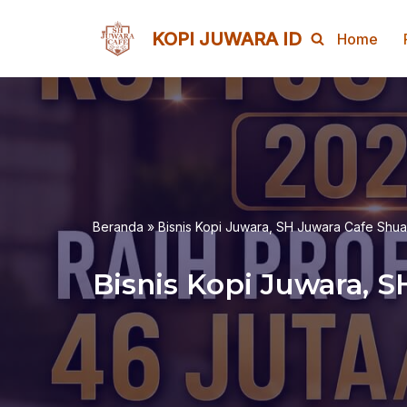
KOPI JUWARA ID
Home
Lompat
ke
konten
Beranda
»
Bisnis Kopi Juwara, SH Juwara Cafe Shu
Bisnis Kopi Juwara, 